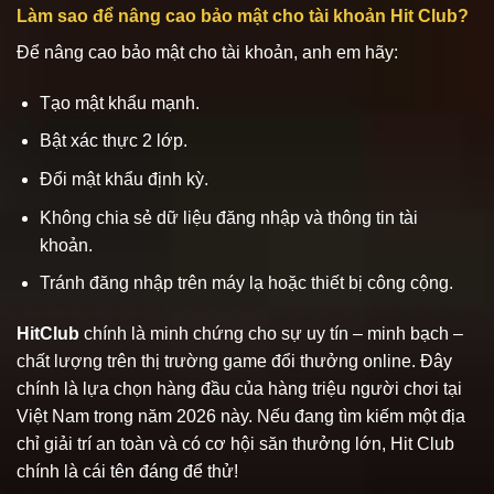
Làm sao để nâng cao bảo mật cho tài khoản Hit Club?
Để nâng cao bảo mật cho tài khoản, anh em hãy:
Tạo mật khẩu mạnh.
Bật xác thực 2 lớp.
Đổi mật khẩu định kỳ.
Không chia sẻ dữ liệu đăng nhập và thông tin tài
khoản.
Tránh đăng nhập trên máy lạ hoặc thiết bị công cộng.
HitClub
chính là minh chứng cho sự uy tín – minh bạch –
chất lượng trên thị trường game đổi thưởng online. Đây
chính là lựa chọn hàng đầu của hàng triệu người chơi tại
Việt Nam trong năm 2026 này. Nếu đang tìm kiếm một địa
chỉ giải trí an toàn và có cơ hội săn thưởng lớn, Hit Club
chính là cái tên đáng để thử!