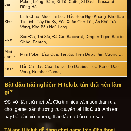
Poker, Liêng, Sâm, Xì Tố, Catte, Xì Dách, Baccarat,
bài
Rồng Hổ,…
Linh Châu, Mèo Tài Lộc, Hắc Hoại Ngộ Không, Kho Báu
Slots
Tứ Linh, Tây Du Ký, Sắc Xuân Chợ Tết, Ăn Khế Trả
Vàng, Kho Báu Ngũ Long,…
Xóc Đĩa, Tài Xỉu, Đá Gà, Baccarat, Dragon Tiger, Bac bo,
Live
Sicbo, Fantan,…
Mini
Mini Poker, Bầu Cua, Tài Xỉu, Trên Dưới, Kim Cương,…
game
Bắn Cá, Bầu Cua, Lô Đề, Lô Đề Siêu Tốc, Keno, Đào
Khác
Vàng, Number Game,…
Bắt đầu trải nghiệm Hitclub, tân thủ nên làm
gì?
Đối với tân thủ mới bắt đầu tìm hiểu và muốn tham gia
chơi game, săn thưởng trực tuyến tại
Hit Club
. Anh em
hãy bắt đầu với những thao tác cơ bản như sau:
Tải app Hitclub dễ dàng chơi game trên điện thoại