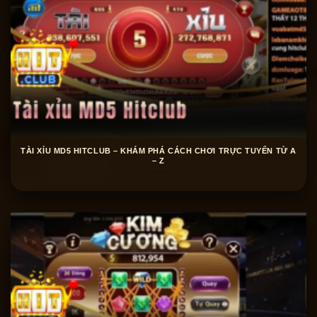
TÀI XỈU MD5 HITCLUB – KHÁM PHÁ CÁCH CHƠI TRỰC TUYẾN TỪ A
– Z