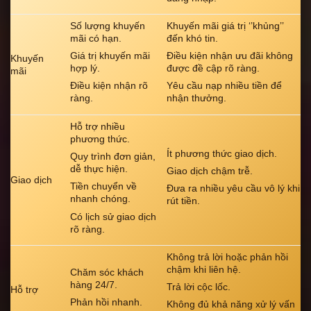
Số lượng khuyến
Khuyến mãi giá trị ‘’khủng’’
mãi có hạn.
đến khó tin.
Giá trị khuyến mãi
Điều kiện nhận ưu đãi không
Khuyến
hợp lý.
được đề cập rõ ràng.
mãi
Điều kiện nhận rõ
Yêu cầu nạp nhiều tiền để
ràng.
nhận thưởng.
Hỗ trợ nhiều
phương thức.
Ít phương thức giao dịch.
Quy trình đơn giản,
dễ thực hiện.
Giao dịch chậm trễ.
Giao dịch
Tiền chuyển về
Đưa ra nhiều yêu cầu vô lý khi
nhanh chóng.
rút tiền.
Có lịch sử giao dịch
rõ ràng.
Không trả lời hoặc phản hồi
chậm khi liên hệ.
Chăm sóc khách
hàng 24/7.
Trả lời cộc lốc.
Hỗ trợ
Phản hồi nhanh.
Không đủ khả năng xử lý vấn