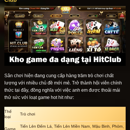
Sân chơi hiện đang cung cấp hàng trăm trò chơi chất
lượng với nhiều chủ đề mới mẻ. Trở thành hội viên chính
thức tại đây, đồng nghĩa với việc anh em được thoải mái
thử sức với loạt game hot hit như:
Thể
Trò chơi
loại
Tiến Lên Đếm Lá, Tiến Lên Miền Nam, Mậu Binh, Phỏm,
Game