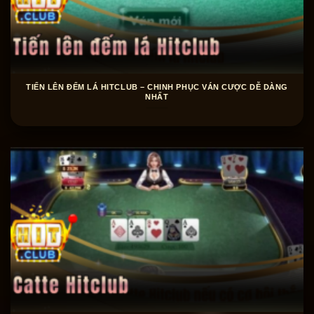
TIẾN LÊN ĐẾM LÁ HITCLUB – CHINH PHỤC VÁN CƯỢC DỄ DÀNG
NHẤT