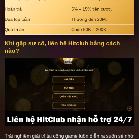
Hoàn trả
5% – 15% tiền cược.
Đua top tuần
Thưởng đến 20M.
Quà tri ân
Code 50K – 200K.
Khi gặp sự cố, liên hệ Hitclub bằng cách
nào?
Trải nghiệm giải trí tại cổng game luôn diễn ra suôn sẻ nhờ