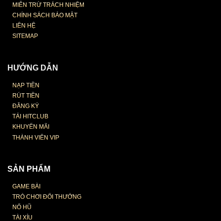
MIỄN TRỪ TRÁCH NHIỆM
CHÍNH SÁCH BẢO MẬT
LIÊN HỆ
SITEMAP
HƯỚNG DẪN
NẠP TIỀN
RÚT TIỀN
ĐĂNG KÝ
TẢI HITCLUB
KHUYẾN MÃI
THÀNH VIÊN VIP
SẢN PHẨM
GAME BÀI
TRÒ CHƠI ĐỔI THƯỞNG
NỔ HŨ
TÀI XỈU