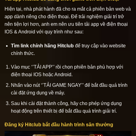
Hiện tại, nhà phát hành đã cho ra mắt cả phiên bản web và
app dành riêng cho điện thoại. Để trải nghiệm giải trí trở
nên tiện lợi hơn, anh em nên ưu tiên tải app về điện thoại
IOS & Android với quy trình như sau:
Tìm link chính hãng Hitclub
để truy cập vào website
chính thức.
Vào mục ‘’TẢI APP’’ rồi chọn phiên bản phù hợp với
điện thoại IOS hoặc Android.
Nhấn vào nút ‘’TẢI GAME NGAY’’ để bắt đầu quá trình
cài đặt ứng dụng về máy.
Sau khi cài đặt thành công, hãy cho phép ứng dụng
hoạt động trên thiết bị để bắt đầu quá trình giải trí.
Đăng ký Hitclub bắt đầu hành trình săn thưởng