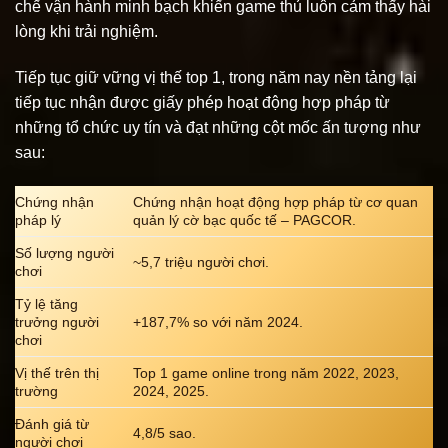
chế vận hành minh bạch khiến game thủ luôn cảm thấy hài
lòng khi trải nghiệm.
Tiếp tục giữ vững vị thế top 1, trong năm nay nền tảng lại
tiếp tục nhận được giấy phép hoạt động hợp pháp từ
những tổ chức uy tín và đạt những cột mốc ấn tượng như
sau:
Chứng nhận
Chứng nhận hoạt động hợp pháp từ cơ quan
pháp lý
quản lý cờ bạc quốc tế – PAGCOR.
Số lượng người
~5,7 triệu người chơi.
chơi
Tỷ lệ tăng
trưởng người
+187,7% so với năm 2024.
chơi
Vị thế trên thị
Top 1 game online trong năm 2022, 2023,
trường
2024, 2025.
Đánh giá từ
4,8/5 sao.
người chơi