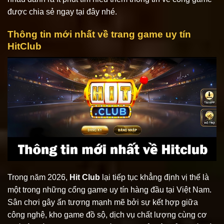
được chia sẻ ngay tại đây nhé.
Thông tin mới nhất về trang game uy tín
HitClub
Trong năm 2026,
Hit Club
lại tiếp tục khẳng định vị thế là
một trong những cổng game uy tín hàng đầu tại Việt Nam.
Sân chơi gây ấn tượng mạnh mẽ bởi sự kết hợp giữa
công nghệ, kho game đồ sộ, dịch vụ chất lượng cùng cơ