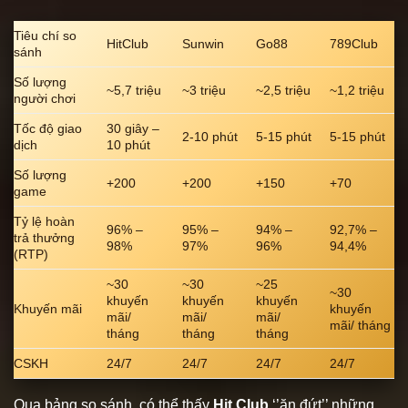
Tiêu chí so
HitClub
Sunwin
Go88
789Club
sánh
Số lượng
~5,7 triệu
~3 triệu
~2,5 triệu
~1,2 triệu
người chơi
Tốc độ giao
30 giây –
2-10 phút
5-15 phút
5-15 phút
dịch
10 phút
Số lượng
+200
+200
+150
+70
game
Tỷ lệ hoàn
96% –
95% –
94% –
92,7% –
trả thưởng
98%
97%
96%
94,4%
(RTP)
~30
~30
~25
~30
khuyến
khuyến
khuyến
Khuyến mãi
khuyến
mãi/
mãi/
mãi/
mãi/ tháng
tháng
tháng
tháng
CSKH
24/7
24/7
24/7
24/7
Qua bảng so sánh, có thể thấy
Hit Club
‘’ăn đứt’’ những