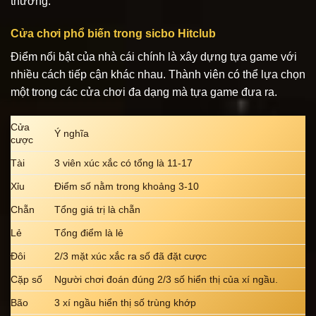
thưởng.
Cửa chơi phổ biến trong sicbo Hitclub
Điểm nổi bật của nhà cái chính là xây dựng tựa game với
nhiều cách tiếp cận khác nhau. Thành viên có thể lựa chọn
một trong các cửa chơi đa dạng mà tựa game đưa ra.
Cửa
Ý nghĩa
cược
Tài
3 viên xúc xắc có tổng là 11-17
Xỉu
Điểm số nằm trong khoảng 3-10
Chẵn
Tổng giá trị là chẵn
Lẻ
Tổng điểm là lẻ
Đôi
2/3 mặt xúc xắc ra số đã đặt cược
Cặp số
Người chơi đoán đúng 2/3 số hiển thị của xí ngầu.
Bão
3 xí ngầu hiển thị số trùng khớp