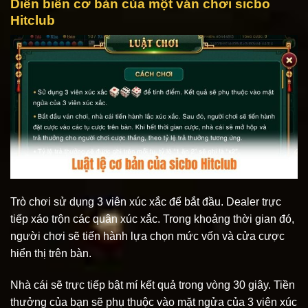
Diễn biến cơ bản của một ván chơi sicbo
Hitclub
Trò chơi sử dụng 3 viên xúc xắc để bắt đầu. Dealer trực
tiếp xáo trộn các quân xúc xắc. Trong khoảng thời gian đó,
người chơi sẽ tiến hành lựa chọn mức vốn và cửa cược
hiển thị trên bàn.
Nhà cái sẽ trực tiếp bật mí kết quả trong vòng 30 giây. Tiền
thưởng của bạn sẽ phụ thuộc vào mặt ngửa của 3 viên xúc