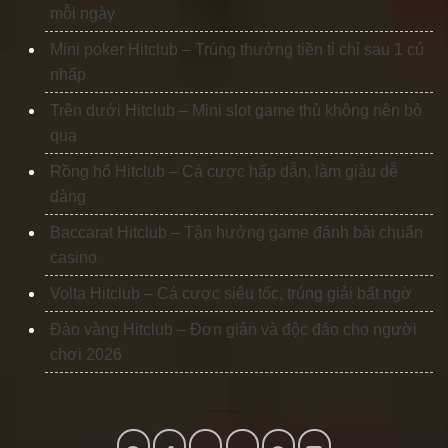
mỗi ngày
Mini poker Hitclub – Trúng thưởng tiền tỉ chỉ sau 1 cú
nhấp
Trên dưới Hitclub – Mini slot game thủ không nên bỏ
qua
Rồng hổ Hitclub – Cá cược hấp dẫn, làm giàu dễ
dàng
Baccarat Hitclub – Tận hưởng game đánh bài chuẩn
casino
Volta Hitclub – Cá cược siêu tốc, trúng giải bất ngờ
Đào vàng Hitclub – Đơn giản và độc đáo cho người
chơi 2026