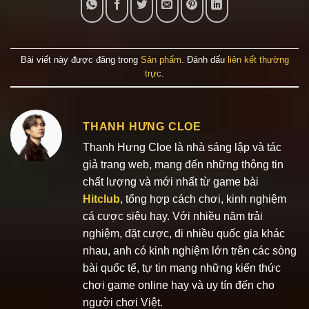
Bài viết này được đăng trong
Sản phẩm
. Đánh dấu
liên kết thường
trực
.
THANH HƯNG CLOE
Thanh Hưng Cloe là nhà sáng lập và tác
giả trang web, mang đến những thông tin
chất lượng và mới nhất từ game bài
Hitclub
, tổng hợp cách chơi, kinh nghiệm
cá cược siêu hay. Với nhiều năm trải
nghiệm, đặt cược, đi nhiều quốc gia khác
nhau, anh có kinh nghiệm lớn trên các sòng
bài quốc tế, tự tin mang những kiến thức
chơi game online hay và uy tín đến cho
người chơi Việt.