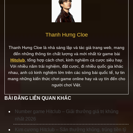
Thanh Hưng Cloe
Thanh Hưng Cloe là nhà sáng lập và tác giả trang web, mang
đến những thông tin chất lượng và mới nhất từ game bài
Hitclub
, tổng hợp cách chơi, kinh nghiệm cá cược siêu hay.
Với nhiều năm trải nghiệm, đặt cược, đi nhiều quốc gia khác
nhau, anh có kinh nghiệm lớn trên các sòng bài quốc tế, tự tin
mang những kiến thức chơi game online hay và uy tín đến cho
người chơi Việt.
BÀI ĐĂNG LIÊN QUAN KHÁC
Number game Hitclub – Giải thưởng giá trị khủng
nhất 2026
Kim cương Hitclub – Săn thưởng khủng, trúng tiền tỷ