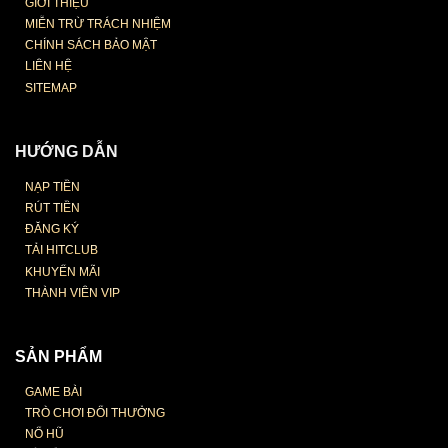
GIỚI THIỆU
MIỄN TRỪ TRÁCH NHIỆM
CHÍNH SÁCH BẢO MẬT
LIÊN HỆ
SITEMAP
HƯỚNG DẪN
NẠP TIỀN
RÚT TIỀN
ĐĂNG KÝ
TẢI HITCLUB
KHUYẾN MÃI
THÀNH VIÊN VIP
SẢN PHẨM
GAME BÀI
TRÒ CHƠI ĐỔI THƯỞNG
NỔ HŨ