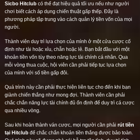
Sicbo Hitclub
có thể đạt hiệu quả tối ưu nếu như người
chơi biết cách áp dụng chiến thuật gấp thếp. Đây là
phương pháp tập trung vào cách quản lý tiền vốn của mọi
người.
Thành viên duy trì lựa chọn của mình ở một cửa cược cố
định như tài hoặc xỉu, chẵn hoặc lẻ. Bạn bắt đầu với một
khoản tiền vốn tùy theo năng lực tài chính cá nhân. Qua
mỗi vòng thua cuộc, hội viên cần phải tiếp tục lựa chọn
của mình với số tiền gấp đôi.
Quá trình này cần phải thực hiện liên tục cho đến khi bạn
giành chiến thắng như mong đợi. Thành viên cần phải
chắc chắn năng lực tài chính đủ ổn định để duy trì cá cược
qua nhiều vòng.
Sau khi hoàn thành ván cược, mọi người cần phải
rút tiền
tại Hitclub
để chắc chắn khoản tiền thắng được bảo toàn.