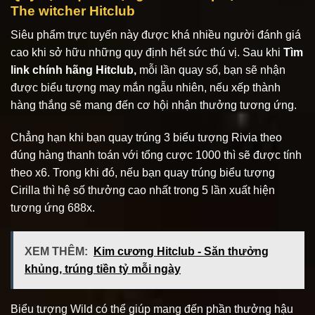
The witcher Hitclub
Siêu phẩm trực tuyến này được khá nhiều người đánh giá
cao khi sở hữu những quy định hết sức thú vị. Sau khi
Tìm
link chính hãng Hitclub,
mỗi lần quay số, bạn sẽ nhận
được biểu tượng may mắn ngẫu nhiên, nếu xếp thành
hàng thắng sẽ mang đến cơ hội nhận thưởng tương ứng.
Chẳng hạn khi bạn quay trúng 3 biểu tượng Rivia theo
đúng hàng thanh toán với tổng cược 1000 thì sẽ được tính
theo x6. Trong khi đó, nếu bạn quay trúng biểu tượng
Cirilla thì hệ số thưởng cao nhất trong 5 lần xuất hiện
tương ứng 688x.
XEM THÊM:
Kim cương Hitclub - Săn thưởng
khủng, trúng tiền tỷ mỗi ngày
Biểu tượng Wild có thể giúp mang đến phần thưởng hậu