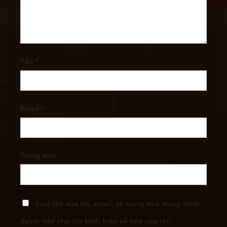
Tên
*
Email
*
Trang web
Lưu tên của tôi, email, và trang web trong trình
duyệt này cho lần bình luận kế tiếp của tôi.