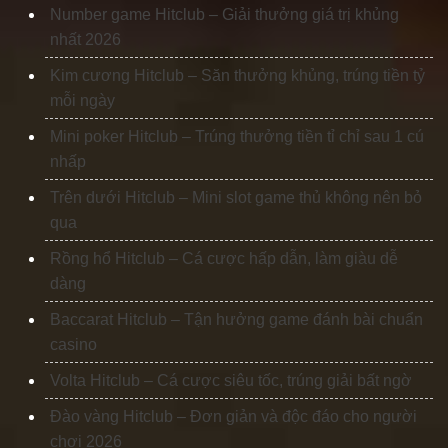
Number game Hitclub – Giải thưởng giá trị khủng
nhất 2026
Kim cương Hitclub – Săn thưởng khủng, trúng tiền tỷ
mỗi ngày
Mini poker Hitclub – Trúng thưởng tiền tỉ chỉ sau 1 cú
nhấp
Trên dưới Hitclub – Mini slot game thủ không nên bỏ
qua
Rồng hổ Hitclub – Cá cược hấp dẫn, làm giàu dễ
dàng
Baccarat Hitclub – Tận hưởng game đánh bài chuẩn
casino
Volta Hitclub – Cá cược siêu tốc, trúng giải bất ngờ
Đào vàng Hitclub – Đơn giản và độc đáo cho người
chơi 2026