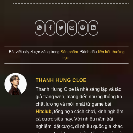
Bài viết này được đăng trong
Sản phẩm
. Đánh dấu
liên kết thường
trực
.
THANH HƯNG CLOE
Thanh Hưng Cloe là nhà sáng lập và tác
giả trang web, mang đến những thông tin
chất lượng và mới nhất từ game bài
Hitclub
, tổng hợp cách chơi, kinh nghiệm
cá cược siêu hay. Với nhiều năm trải
nghiệm, đặt cược, đi nhiều quốc gia khác