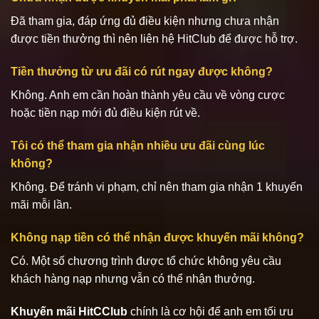
Đã tham gia, đáp ứng đủ điều kiện nhưng chưa nhận
được tiền thưởng thì nên liên hệ HitClub để được hỗ trợ.
Tiền thưởng từ ưu đãi có rút ngay được không?
Không. Anh em cần hoàn thành yêu cầu về vòng cược
hoặc tiền nạp mới đủ điều kiện rút về.
Tôi có thể tham gia nhận nhiều ưu đãi cùng lúc
không?
Không. Để tránh vi phạm, chỉ nên tham gia nhận 1 khuyến
mãi mỗi lần.
Không nạp tiền có thể nhận được khuyến mãi không?
Có. Một số chương trình được tổ chức không yêu cầu
khách hàng nạp nhưng vẫn có thể nhận thưởng.
Khuyến mãi HitCClub
chính là cơ hội để anh em tối ưu