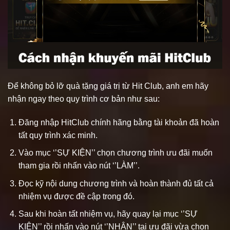
Để không bỏ lỡ quà tặng giá trị từ Hit Club, anh em hãy
nhận ngay theo quy trình cơ bản như sau:
Đăng nhập HitClub chính hãng bằng tài khoản đã hoàn
tất quy trình xác minh.
Vào mục ‘’SỰ KIỆN’’ chọn chương trình ưu đãi muốn
tham gia rồi nhấn vào nút ‘’LÀM’’.
Đọc kỹ nội dung chương trình và hoàn thành đủ tất cả
nhiệm vụ được đề cập trong đó.
Sau khi hoàn tất nhiệm vụ, hãy quay lại mục ‘’SỰ
KIỆN’’ rồi nhấn vào nút ‘’NHẬN’’ tại ưu đãi vừa chọn