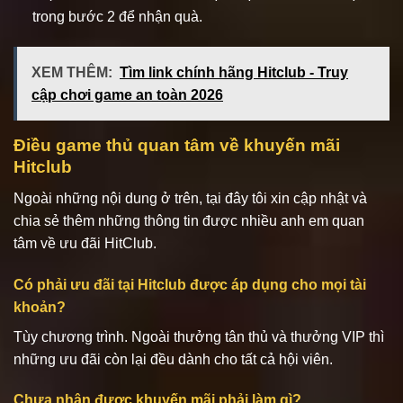
trong bước 2 để nhận quà.
XEM THÊM:
Tìm link chính hãng Hitclub - Truy
cập chơi game an toàn 2026
Điều game thủ quan tâm về khuyến mãi
Hitclub
Ngoài những nội dung ở trên, tại đây tôi xin cập nhật và
chia sẻ thêm những thông tin được nhiều anh em quan
tâm về ưu đãi HitClub.
Có phải ưu đãi tại Hitclub được áp dụng cho mọi tài
khoản?
Tùy chương trình. Ngoài thưởng tân thủ và thưởng VIP thì
những ưu đãi còn lại đều dành cho tất cả hội viên.
Chưa nhận được khuyến mãi phải làm gì?