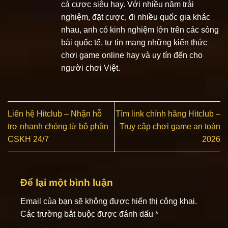
cá cược siêu hay. Với nhiều năm trải
nghiệm, đặt cược, đi nhiều quốc gia khác
nhau, anh có kinh nghiệm lớn trên các sòng
bài quốc tế, tự tin mang những kiến thức
chơi game online hay và uy tín đến cho
người chơi Việt.
Liên hệ Hitclub – Nhận hỗ
Tìm link chính hãng Hitclub –
trợ nhanh chóng từ bộ phận
Truy cập chơi game an toàn
CSKH 24/7
2026
Để lại một bình luận
Email của bạn sẽ không được hiển thị công khai.
Các trường bắt buộc được đánh dấu
*