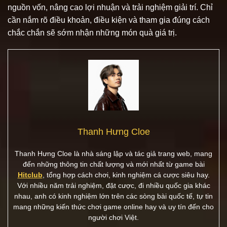
nguồn vốn, nâng cao lợi nhuận và trải nghiệm giải trí. Chỉ
cần nắm rõ điều khoản, điều kiện và tham gia đúng cách
chắc chắn sẽ sớm nhận những món quà giá trị.
Thanh Hưng Cloe
Thanh Hưng Cloe là nhà sáng lập và tác giả trang web, mang
đến những thông tin chất lượng và mới nhất từ game bài
Hitclub
, tổng hợp cách chơi, kinh nghiệm cá cược siêu hay.
Với nhiều năm trải nghiệm, đặt cược, đi nhiều quốc gia khác
nhau, anh có kinh nghiệm lớn trên các sòng bài quốc tế, tự tin
mang những kiến thức chơi game online hay và uy tín đến cho
người chơi Việt.