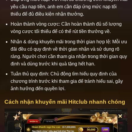
yêu cầu nạp tiền, anh em cần đáp ứng mức nạp tối
thiểu để đủ điều kiện nhận thưởng.
Hoàn thành vòng cược: Cần hoàn thành đủ số lượng
vòng cược tối thiểu để có thể rút tiền thưởng về.
Nhận & dùng khuyến mãi trong thời gian hợp lệ: Mỗi ưu
đãi đều có quy định về thời gian nhận và sử dụng rõ
ràng. Người chơi cần tham gia nhận trong thời gian quy
định và dùng trước khi quà tặng hết hạn.
Tuân thủ quy định: Chủ động tìm hiểu quy định của
chương trình trước khi tham gia để tránh hiểu sai, gây
ảnh hưởng đến quyền lợi.
Cách nhận khuyến mãi Hitclub nhanh chóng