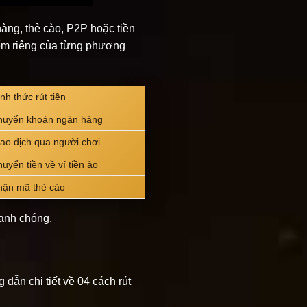
hàng, thẻ cào, P2P hoặc tiền
iểm riêng của từng phương
nh thức rút tiền
huyển khoản ngân hàng
ao dịch qua người chơi
uyển tiền về ví tiền ảo
hận mã thẻ cào
hanh chóng.
dẫn chi tiết về 04 cách rút