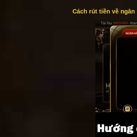
Cách rút tiền về ngân