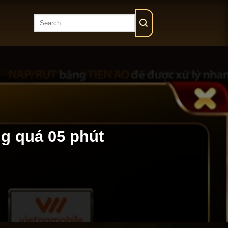
ng quá 05 phút