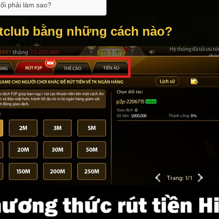
chối phải làm sao?
Hitclub bằng những cách nào?