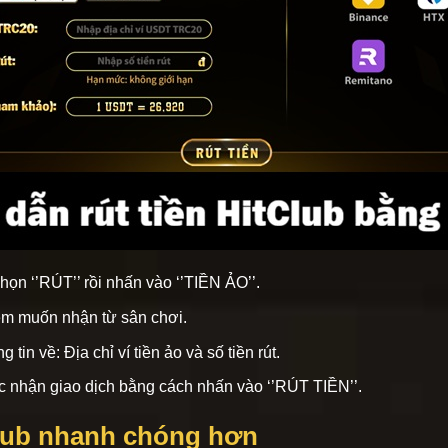
họn ‘’RÚT’’ rồi nhấn vào ‘’TIỀN ẢO’’.
 em muốn nhận từ sân chơi.
tin về: Địa chỉ ví tiền ảo và số tiền rút.
 xác nhận giao dịch bằng cách nhấn vào ‘’RÚT TIỀN’’.
club nhanh chóng hơn